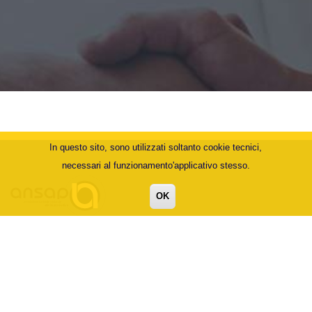
In questo sito, sono utilizzati soltanto cookie tecnici,
necessari al funzionamento'applicativo stesso.
OK
Via Nomentana, 299/B - 00162 Roma
+39 06.44254963 - 06.87085374 - 06.33978773
info@ansap.net