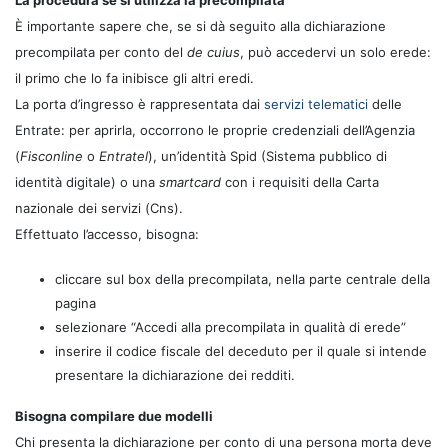
La procedura se si utilizza la precompilata
È importante sapere che, se si dà seguito alla dichiarazione
precompilata per conto del
de cuius
, può accedervi un solo erede:
il primo che lo fa inibisce gli altri eredi.
La porta d’ingresso è rappresentata dai
servizi telematici
delle
Entrate: per aprirla, occorrono le proprie credenziali dell’Agenzia
(
Fisconline
o
Entratel
), un’identità Spid (Sistema pubblico di
identità digitale) o una
smartcard
con i requisiti della Carta
nazionale dei servizi (Cns).
Effettuato l’accesso, bisogna:
cliccare sul box della precompilata, nella parte centrale della
pagina
selezionare “Accedi alla precompilata in qualità di erede”
inserire il codice fiscale del deceduto per il quale si intende
presentare la dichiarazione dei redditi.
Bisogna compilare due modelli
Chi presenta la dichiarazione per conto di una persona morta deve