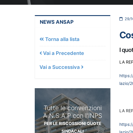
29/1
NEWS ANSAP
Cos
Torna alla lista
I quo
Vai a Precedente
LA REP
Vai a Successiva
https:
lazio/
Tutte le convenzioni
LA REP
A.N.S.A.P con l'INPS
PER LE RISCOSSIONI QUOTE
https:
SINDACALI
lazio/