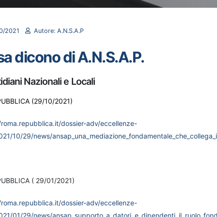
0/2021
Autore: A.N.S.A.P
a dicono di A.N.S.A.P.
tidiani Nazionali e Locali
UBBLICA (29/10/2021)
//roma.repubblica.it/dossier-adv/eccellenze-
2021/10/29/news/ansap_una_mediazione_fondamentale_che_collega_ist
UBBLICA ( 29/01/2021)
//roma.repubblica.it/dossier-adv/eccellenze-
2021/01/29/news/ansap_supporto_a_datori_e_dipendenti_il_ruolo_fo