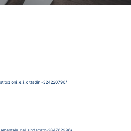
ituzioni_e_i_cittadini-324220796/
ndamentale_del_sindacato-284762996/