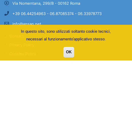
Via Nomentana, 299/B - 00162 Roma
+39 06.44254963 - 06.87085374 - 06.33978773
info@ansap.net
In questo sito, sono utilizzati soltanto cookie tecnici,
Contatti
necessari al funzionamento'applicativo stesso.
Privacy Policy
OK
Cookies Policy
SOCIAL
© Copyright A.N.S.A.P. - Via Nomentana, 299/B - 00162 Roma -
C.F. 97370640589