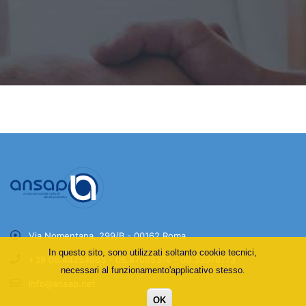
Via Nomentana, 299/B - 00162 Roma
In questo sito, sono utilizzati soltanto cookie tecnici,
+39 06.44254963 - 06.87085374 - 06.33978773
necessari al funzionamento'applicativo stesso.
info@ansap.net
OK