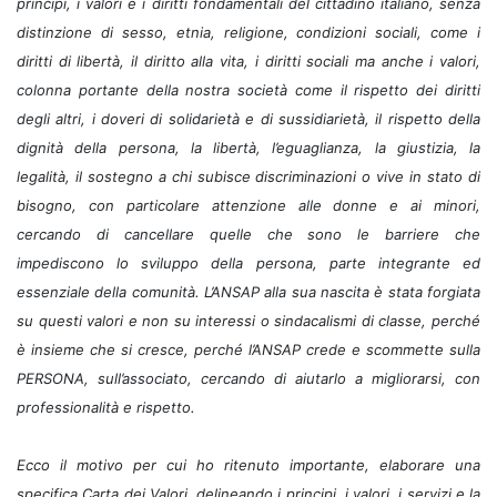
principi, i valori e i diritti fondamentali del cittadino italiano, senza
distinzione di sesso, etnia, religione, condizioni sociali, come i
diritti di libertà, il diritto alla vita, i diritti sociali ma anche i valori,
colonna portante della nostra società come il rispetto dei diritti
degli altri, i doveri di solidarietà e di sussidiarietà, il rispetto della
dignità della persona, la libertà, l’eguaglianza, la giustizia, la
legalità, il sostegno a chi subisce discriminazioni o vive in stato di
bisogno, con particolare attenzione alle donne e ai minori,
cercando di cancellare quelle che sono le barriere che
impediscono lo sviluppo della persona, parte integrante ed
essenziale della comunità. L’ANSAP alla sua nascita è stata forgiata
su questi valori e non su interessi o sindacalismi di classe, perché
è insieme che si cresce, perché l’ANSAP crede e scommette sulla
PERSONA, sull’associato, cercando di aiutarlo a migliorarsi, con
professionalità e rispetto.
Ecco il motivo per cui ho ritenuto importante, elaborare una
specifica Carta dei Valori, delineando i principi, i valori, i servizi e la