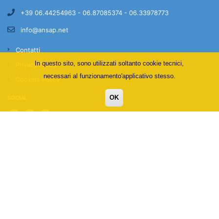
+39 06.44254963 - 06.87085374 - 06.33978773
info@ansap.net
Contatti
In questo sito, sono utilizzati soltanto cookie tecnici,
Privacy Policy
necessari al funzionamento'applicativo stesso.
Cookies Policy
OK
SOCIAL
© Copyright A.N.S.A.P. - Via Nomentana, 299/B - 00162 Roma -
C.F. 97370640589
Credits: ESSEISOLUTIONS