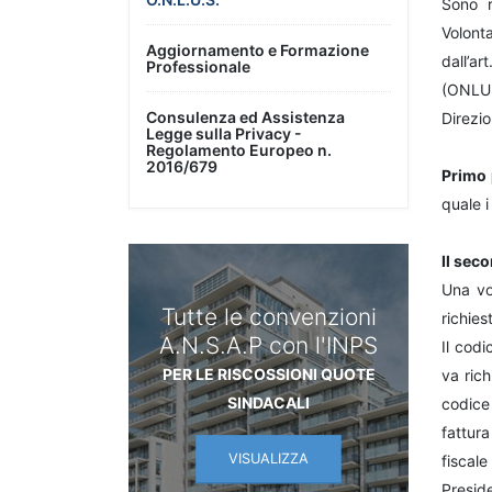
Sono r
Volont
Aggiornamento e Formazione
dall’a
Professionale
(ONLUS)
Consulenza ed Assistenza
Direzio
Legge sulla Privacy -
Regolamento Europeo n.
2016/679
Primo
quale i
Il sec
Una vol
Tutte le convenzioni
richies
A.N.S.A.P con l'INPS
Il codi
PER LE RISCOSSIONI QUOTE
va rich
SINDACALI
codice 
fattura
VISUALIZZA
fiscal
Presid