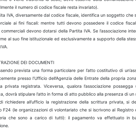
lmente il numero di codice fiscale resta invariato).
ita IVA, diversamente dal codice fiscale, identifica un soggetto che 
ciale ai fini fiscali: mentre tutti devono possedere il codice fisc
à commerciali devono dotarsi della Partita IVA. Se l’associazione int
me al suo fine istituzionale ed esclusivamente a supporto della stess
 IVA.
TRAZIONE DEI DOCUMENTI
endo prevista una forma particolare per l’atto costitutivo di un’ass
emente presso l’Ufficio dell’Agenzia delle Entrate della propria zona
ura privata registrata. Viceversa, qualora l’associazione possegga
ca, dovrà stipulare l’atto in forma di atto pubblico alla presenza di un 
i richiedere all’ufficio la registrazione della scrittura privata, si
 F24 (le organizzazioni di volontariato che si iscrivono al Registro d
eria che sono a carico di tutti): il pagamento va effettuato in b
ione.