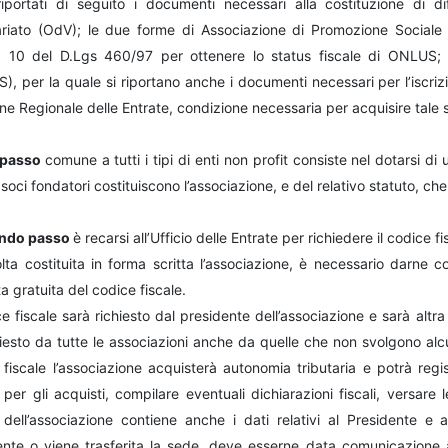
iportati di seguito i documenti necessari alla costituzione di dif
ariato (OdV); le due forme di Associazione di Promozione Sociale 
rt. 10 del D.Lgs 460/97 per ottenere lo status fiscale di ONLUS; 
, per la quale si riportano anche i documenti necessari per l’iscriz
ne Regionale delle Entrate, condizione necessaria per acquisire tale 
 passo
comune a tutti i tipi di enti non profit consiste nel dotarsi di
 soci fondatori costituiscono l’associazione, e del relativo statuto, 
ondo passo
è recarsi all’Ufficio delle Entrate per richiedere il codice fi
ta costituita in forma scritta l’associazione, è necessario darne co
ta gratuita del codice fiscale.
ce fiscale sarà richiesto dal presidente dell’associazione e sarà alt
iesto da tutte le associazioni anche da quelle che non svolgono alcuna
fiscale l’associazione acquisterà autonomia tributaria e potrà registr
 per gli acquisti, compilare eventuali dichiarazioni fiscali, versare
e dell’associazione contiene anche i dati relativi al Presidente e 
ente o viene trasferita la sede, deve esserne data comunicazione al