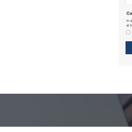
Co
In 
al 