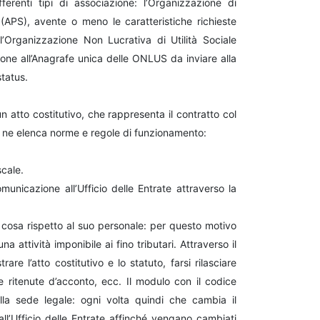
ferenti tipi di associazione: l’Organizzazione di
(APS), avente o meno le caratteristiche richieste
l’Organizzazione Non Lucrativa di Utilità Sociale
ione all’Anagrafe unica delle ONLUS da inviare alla
status.
 un atto costitutivo, che rappresenta il contratto col
che ne elenca norme e regole di funzionamento:
scale.
municazione all’Ufficio delle Entrate attraverso la
ra cosa rispetto al suo personale: per questo motivo
 attività imponibile ai fino tributari. Attraverso il
are l’atto costitutivo e lo statuto, farsi rilasciare
 le ritenute d’acconto, ecc. Il modulo con il codice
alla sede legale: ogni volta quindi che cambia il
l’Ufficio delle Entrate affinché vengano cambiati