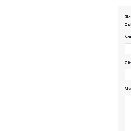
Ric
Cul
No
Cit
Me