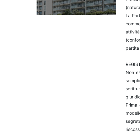
(natura
La Part
commer
attivit
(confor
partita
REGIS
Non ess
semplic
scritt
giuridi
Prima d
modello
segret
riscoss