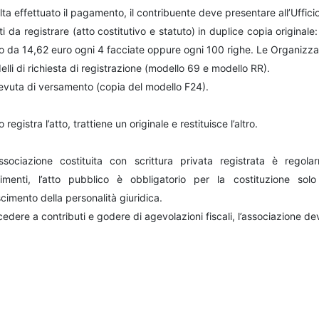
ta effettuato il pagamento, il contribuente deve presentare all’Ufficio
tti da registrare (atto costitutivo e statuto) in duplice copia origi
o da 14,62 euro ogni 4 facciate oppure ogni 100 righe. Le Organizzazi
elli di richiesta di registrazione (modello 69 e modello RR).
cevuta di versamento (copia del modello F24).
o registra l’atto, trattiene un originale e restituisce l’altro.
sociazione costituita con scrittura privata registrata è regola
menti, l’atto pubblico è obbligatorio per la costituzione solo 
cimento della personalità giuridica.
edere a contributi e godere di agevolazioni fiscali, l’associazione deve