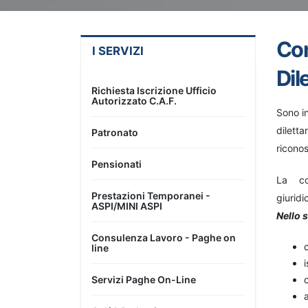
Con
I SERVIZI
Dil
Richiesta Iscrizione Ufficio
Autorizzato C.A.F.
Sono in
diletta
Patronato
ricono
Pensionati
La co
Prestazioni Temporanei -
giuridi
ASPI/MINI ASPI
Nello s
Consulenza Lavoro - Paghe on
line
Servizi Paghe On-Line