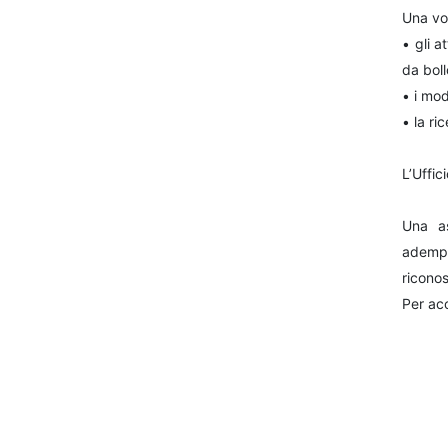
Una vol
• gli a
da boll
• i mod
• la ri
L’Uffici
Una as
adempi
riconos
Per acc