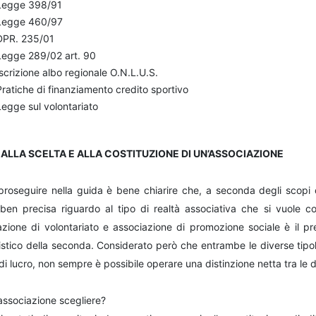
Legge 398/91
Legge 460/97
DPR. 235/01
Legge 289/02 art. 90
Iscrizione albo regionale O.N.L.U.S.
Pratiche di finanziamento credito sportivo
Legge sul volontariato
 ALLA SCELTA E ALLA COSTITUZIONE DI UN’ASSOCIAZIONE
proseguire nella guida è bene chiarire che, a seconda degli scopi c
 ben precisa riguardo al tipo di realtà associativa che si vuole cos
azione di volontariato e associazione di promozione sociale è il pre
istico della seconda. Considerato però che entrambe le diverse tipo
i lucro, non sempre è possibile operare una distinzione netta tra le d
associazione scegliere?