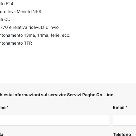
llo F24
ute Invii Mensili INPS
lli CU
770 e relativa ricevuta d’invio
ntonamento 13ma, 14ma, ferie, ecc.
ntonamento TFR
hiesta Informazioni sul servizio: Servizi Paghe On-Line
me
Email
tà
Telefono