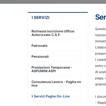
Ser
I SERVIZI
Questo 
Richiesta Iscrizione Ufficio
Autorizzato C.A.F.
naziona
immett
Patronato
L’elab
presen
Pensionati
I cedol
entro c
Prestazioni Temporanei -
ASPI/MINI ASPI
Al sost
paga, s
Consulenza Lavoro - Paghe on
azienda
line
Servizi Paghe On-Line
I docum
- Riepi