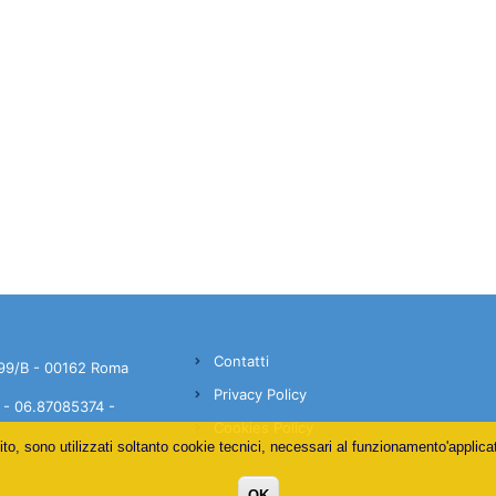
MY ANSAP
C.A.F.
Contatti
99/B - 00162 Roma
Privacy Policy
- 06.87085374 -
Cookies Policy
ito, sono utilizzati soltanto cookie tecnici, necessari al funzionamento'applica
OK