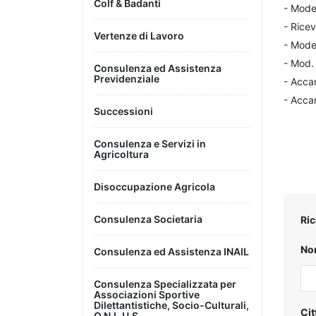
Colf & Badanti
- Mode
- Ricev
Vertenze di Lavoro
- Mode
- Mod. 
Consulenza ed Assistenza
Previdenziale
- Acca
- Acca
Successioni
Consulenza e Servizi in
Agricoltura
Disoccupazione Agricola
Consulenza Societaria
Ric
No
Consulenza ed Assistenza INAIL
Consulenza Specializzata per
Associazioni Sportive
Dilettantistiche, Socio-Culturali,
Cit
O.N.L.U.S.