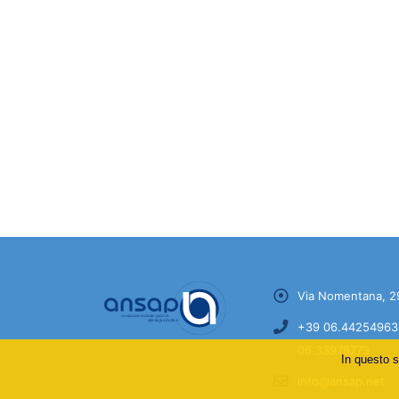
Via Nomentana, 2
+39 06.44254963 
06.33978773
In questo s
info@ansap.net